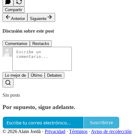
Compartir
Anterior
Siguiente
Discusión sobre este post
Comentarios
Restacks
Lo mejor de
Último
Debates
Sin posts
Por supuesto, sigue adelante.
Suscribirse
© 2026 Alain Jordà
·
Privacidad
∙
Términos
∙
Aviso de recolección