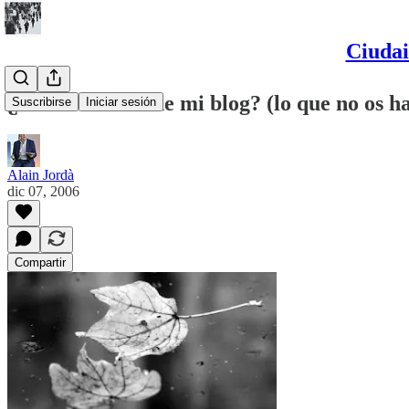
Ciudai
¿Cómo se difunde mi blog? (lo que no os h
Suscribirse
Iniciar sesión
Alain Jordà
dic 07, 2006
Compartir