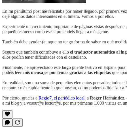
En mi penúltimo post me felicitaba por haber llegado, por primera vez,
dejé algunos datos interesantes en el tintero. Vamos a por ellos.
Experimenté un crecimiento importante de páginas vistas después de 
pequeño esfuerzo como ése si pretendéis llegar a más gente.
También debe ayudar (aunque no tengo forma de saber en qué medid
Seguro que también contribuye a ello
el traductor automático al ing
ellos podían tener dificultades con el castellano.
Finalmente, he aprovechado este largo puente festivo en España para 
podéis
leer mis mensajes por temas gracias a las etiquetas
que apar
En realidad, son una suma de pequeños elementos pensados, todos ell
encontrar más rápidamente lo que buscan, como podemos fidelizar a "n
Por cierto, gracias a
Regio7, el periódico local
, a
Roger Hernández
,
a mi blog y a vosotr@s lector@s, por mis primeras 1.000 visitas en u