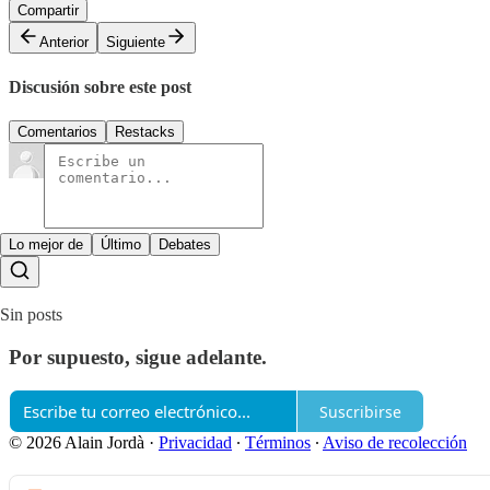
Compartir
Anterior
Siguiente
Discusión sobre este post
Comentarios
Restacks
Lo mejor de
Último
Debates
Sin posts
Por supuesto, sigue adelante.
Suscribirse
© 2026 Alain Jordà
·
Privacidad
∙
Términos
∙
Aviso de recolección