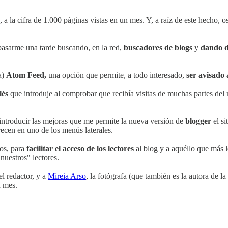
 a la cifra de 1.000 páginas vistas en un mes. Y, a raíz de este hecho, o
pasarme una tarde buscando, en la red,
buscadores de blogs
y
dando de
a)
Atom Feed,
una opción que permite, a todo interesado,
ser avisado
lés
que introduje al comprobar que recibía visitas de muchas partes del
introducir las mejoras que me permite la nueva versión de
blogger
el si
ecen en uno de los menús laterales.
os, para
facilitar el acceso de los lectores
al blog y a aquéllo que más l
uestros" lectores.
 el redactor, y a
Mireia Arso
, la fotógrafa (que también es la autora de 
n mes.