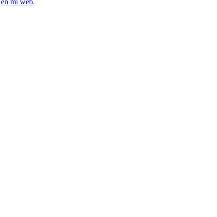
l
en mi web
.