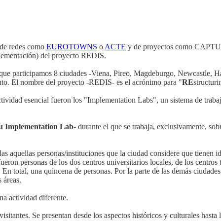
s de redes como
EUROTOWNS
o
ACTE
y de proyectos como CAPT
plementación) del proyecto REDIS.
que participamos 8 ciudades -Viena, Pireo, Magdeburgo, Newcastle, Hal
nto. El nombre del proyecto -REDIS- es el acrónimo para "
RE
structur
ctividad esencial fueron los "Implementation Labs", un sistema de trabaj
su Implementation Lab-
durante el que se trabaja, exclusivamente, sobre
odas aquellas personas/instituciones que la ciudad considere que tienen 
ueron personas de los dos centros universitarios locales, de los centros
. En total, una quincena de personas. Por la parte de las demás ciudade
 áreas.
a actividad diferente.
 visitantes. Se presentan desde los aspectos históricos y culturales hasta