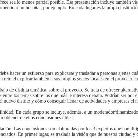
frece sea lo menos parcial posible. Esa presentación incluye también visi
omercio o un hospital, por ejemplo. En cada lugar es la propia institución
debe hacer un esfuerzo para explicarse y trasladar a personas ajenas cuál
un reto el explicar también a sus propios socios locales en el proyecto, c
ajo de distinta temática, sobre el proyecto. Se trata de ofrecer alternativ
entre los temas sobre los que más le interesa debatir. Podrían ser por eje
el nuevo distrito y cómo conseguir llenar de actividades y empresas el n
afinidad. En cada grupo se incluye, además, a un moderador/dinamizador,
n obtener de ellos conclusiones útiles.
tación. Las conclusiones son elaboradas por los 3 expertos que han dirig
nciados. En primer lugar, se traslada la visión que de nuestra ciudad y 