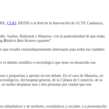
URE,
CLIQ
, REDIS o la Red de la Innovación de ACTE Catalunya,
le, Aarhus, Bialystok y Manresa- con la particularidad de que todas
ing
D
istricts
I
nto
S
cience quarters".
o que resultó extraordinariamente interesante para todas las ciudades
 el distrito científico o tecnológico que tiene en desarrollo esa
ideas o propuestas a aportar en ese debate. En el caso de Manresa, en
 tecnológicos, del hospital general, de la Cámara de Comercio, de la
s, se suelen desplazar una o dos personas por ciudad que son
 los urbanísticos y de territorio, económicos y sociales. La presentación