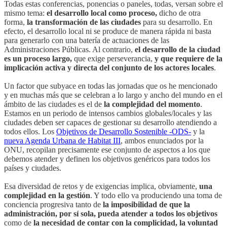
Todas estas conferencias, ponencias o paneles, todas, versan sobre el
mismo tema:
el desarrollo local como proceso,
dicho de otra
forma,
la transformación de las ciudades
para su desarrollo. En
efecto, el desarrollo local ni se produce de manera rápida ni basta
para generarlo con una batería de actuaciones de las
Administraciones Públicas. Al contrario,
el desarrollo de la ciudad
es un proceso largo,
que exige perseverancia,
y que requiere de la
implicación activa y directa del conjunto de los actores locales
.
Un factor que subyace en todas las jornadas que os he mencionado
y en muchas más que se celebran a lo largo y ancho del mundo en el
ámbito de las ciudades es el de
la complejidad del momento
.
Estamos en un periodo de intensos cambios globales/locales y las
ciudades deben ser capaces de gestionar su desarrollo atendiendo a
todos ellos. Los
Objetivos de Desarrollo Sostenible -ODS-
y la
nueva Agenda Urbana de Habitat III
, ambos enunciados por la
ONU, recopilan precisamente ese conjunto de aspectos a los que
debemos atender y definen los objetivos genéricos para todos los
países y ciudades.
Esa diversidad de retos y de exigencias implica, obviamente,
una
complejidad en la gestión
. Y todo ello va produciendo una toma de
conciencia progresiva tanto de
la imposibilidad de que la
administración, por sí sola, pueda atender a todos los objetivos
como de
la necesidad de contar con la complicidad, la voluntad