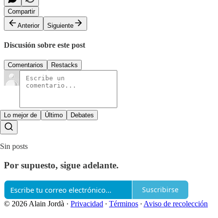
Compartir
Anterior
Siguiente
Discusión sobre este post
Comentarios
Restacks
Lo mejor de
Último
Debates
Sin posts
Por supuesto, sigue adelante.
Suscribirse
© 2026 Alain Jordà
·
Privacidad
∙
Términos
∙
Aviso de recolección