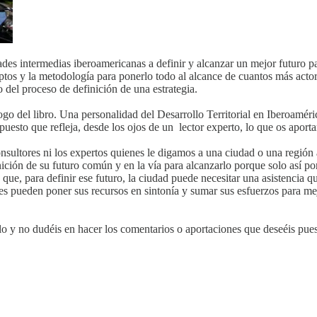
des intermedias iberoamericanas a definir y alcanzar un mejor futuro pa
tos y la metodología para ponerlo todo al alcance de cuantos más actores 
 del proceso de definición de una estrategia.
ogo del libro. Una personalidad del Desarrollo Territorial en Iberoaméri
puesto que refleja, desde los ojos de un lector experto, lo que os aport
 consultores ni los expertos quienes le digamos a una ciudad o una regió
inición de su futuro común y en la vía para alcanzarlo porque solo así 
 que, para definir ese futuro, la ciudad puede necesitar una asistencia qu
es pueden poner sus recursos en sintonía y sumar sus esfuerzos para mejo
dlo y no dudéis en hacer los comentarios o aportaciones que deseéis pues