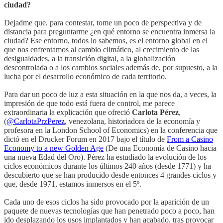
ciudad?
Dejadme que, para contestar, tome un poco de perspectiva y de
distancia para preguntarme ¿en qué entorno se encuentra inmersa la
ciudad? Ese entorno, todos lo sabemos, es el entorno global en el
que nos enfrentamos al cambio climático, al crecimiento de las
desigualdades, a la transición digital, a la globalización
descontrolada o a los cambios sociales además de, por supuesto, a la
lucha por el desarrollo económico de cada territorio.
Para dar un poco de luz a esta situación en la que nos da, a veces, la
impresión de que todo está fuera de control, me parece
extraordinaria la explicación que ofreció
Carlota Pérez
,
(
@CarlotaPrzPerez
, venezolana, historiadora de la economía y
profesora en la London School of Economics) en la conferencia que
dictó en el Drucker Forum en 2017 bajo el título de
From a Casino
Economy to a new Golden Age
(De una Economía de Casino hacia
una nueva Edad del Oro). Pérez ha estudiado la evolución de los
ciclos económicos durante los últimos 240 años (desde 1771) y ha
descubierto que se han producido desde entonces 4 grandes ciclos y
que, desde 1971, estamos inmersos en el 5º.
Cada uno de esos ciclos ha sido provocado por la aparición de un
paquete de nuevas tecnologías que han penetrado poco a poco, han
ido desplazando los usos implantados y han acabado, tras provocar