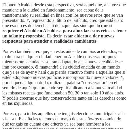
El buen Alcalde, desde esta perspectiva, será aquel que, a la vez que
mantiene a la ciudad en funcionamiento, sea capaz de ir
transformando su realidad en línea con los nuevos retos que se van
presentando. Y, regresando al título del artículo, creo que está claro
que eso no es de derechas ni de izquierdas sino que
lo que sí
requiere el Alcalde o Alcaldesa para abordar estos retos es tener
un talante progresista
. Es decir,
estar abierto a dar nuevas
respuestas para atender a realidades cambiantes
.
Por eso también creo que, en estos años de cambios acelerados, es
malo para cualquier ciudad tener un Alcalde conservador; pues
mientras otras ciudades se irán adaptando a las nuevas realidades e
irán progresando, él mantendrá a su ciudad anclada en un mundo
que ya es de ayer y hará que pierda atractivo frente a aquellas que sí
estén adoptando nuevas políticas e incorporando nuevos valores. Y,
por si queda alguna duda, utilizo la palabra "conservador" en el
sentido de aquél que pretende seguir aplicando a la nueva realidad
las mismas recetas que funcionaban 50, 30 o tan solo 10 años atrás.
Y podéis creerme que hay conservadores tanto en las derechas como
en las izquierdas.
Por eso, para todos aquellos que tengais elecciones municipales a la
vista -en España las tenemos en mayo de este año- os recomiendo
que tengais en cuenta este criterio ya sea para nombrar a los