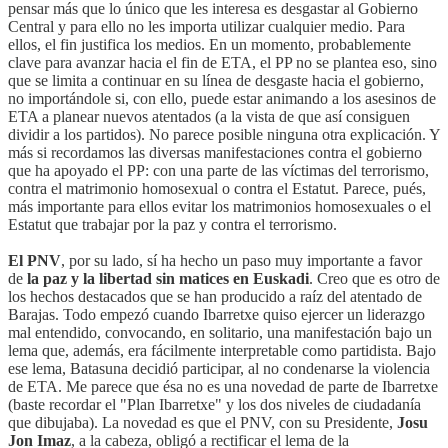
pensar más que lo único que les interesa es desgastar al Gobierno
Central y para ello no les importa utilizar cualquier medio. Para
ellos, el fin justifica los medios. En un momento, probablemente
clave para avanzar hacia el fin de ETA, el PP no se plantea eso, sino
que se limita a continuar en su línea de desgaste hacia el gobierno,
no importándole si, con ello, puede estar animando a los asesinos de
ETA a planear nuevos atentados (a la vista de que así consiguen
dividir a los partidos). No parece posible ninguna otra explicación. Y
más si recordamos las diversas manifestaciones contra el gobierno
que ha apoyado el PP: con una parte de las víctimas del terrorismo,
contra el matrimonio homosexual o contra el Estatut. Parece, pués,
más importante para ellos evitar los matrimonios homosexuales o el
Estatut que trabajar por la paz y contra el terrorismo.
El PNV
, por su lado, sí ha hecho un paso muy importante a favor
de
la paz y la libertad sin matices en Euskadi
. Creo que es otro de
los hechos destacados que se han producido a raíz del atentado de
Barajas. Todo empezó cuando Ibarretxe quiso ejercer un liderazgo
mal entendido, convocando, en solitario, una manifestación bajo un
lema que, además, era fácilmente interpretable como partidista. Bajo
ese lema, Batasuna decidió participar, al no condenarse la violencia
de ETA. Me parece que ésa no es una novedad de parte de Ibarretxe
(baste recordar el "Plan Ibarretxe" y los dos niveles de ciudadanía
que dibujaba). La novedad es que el PNV, con su Presidente,
Josu
Jon Imaz
, a la cabeza, obligó a rectificar el lema de la