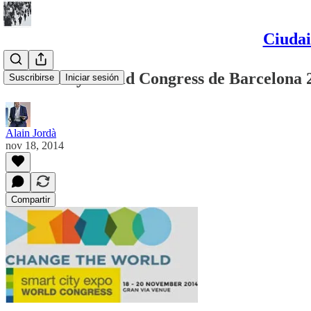
Ciudai
Smart City World Congress de Barcelona 2
Suscribirse
Iniciar sesión
Alain Jordà
nov 18, 2014
Compartir