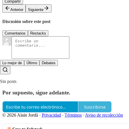
Compartir
Anterior
Siguiente
Discusión sobre este post
Comentarios
Restacks
Lo mejor de
Último
Debates
Sin posts
Por supuesto, sigue adelante.
Suscribirse
© 2026 Alain Jordà
·
Privacidad
∙
Términos
∙
Aviso de recolección