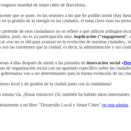
congreso mundial de smart cities de Barcelona..
acento que se pone, en las sesiones a las que he podido asistir (hay ha
 en la gestión de la energía en las ciudades, el tema clave eran las pers
e pretende de esos ciudadanos no se refiere a que utilicen artilugios tec
alabra, pues, no es ya participación sino,
implicación ("engagement
", 
al -eso no es útil para avanzar en la evolución de nuestras ciudades-, 
son las cuestiones que la ciudad, es decir, la administración y sus ciud
enas 4 días después de asistir a las jornadas de
innovación social «
Des
mas de organización social con un apartado específico sobre las ciudad
la gobernanza van a ser determinantes para la buena evolución de las ciu
rno local y de gestión de la ciudad junto con la ciudadanía!
a misma vía. ¡Hasta entonces! (Sí, también ha habido ideas interesantes
ratuitamente a mi libro "Desarrollo Local y Smart Cities"
en esta página
.