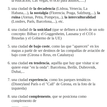
la educación, Las Vegas, el ocio para adultos,.....)
una ciudad de
la decadencia
(Lisboa, Venecia, La
Habana,...),
la nostalgia
(Florencia, Praga, Salzburg,...),
la
ruina
(Atenas, Petra, Pompeya,..),
la interculturalidad
(Londres, París, Barcelona,...), etc.
una ciudad de
la unicidad
(que se definen a través de un solo
concepto: Bilbao y el Guggenheim, Lausana y el COI o
Bruselas y el Gobierno de la UE)
una ciudad
de bajo coste
, como las que "aparecen" en los
mapas a partir de ser destinos de las compañías de aviación de
bajo coste (Girona o Reus, en Catalunya)
una ciudad
en tendencia
, aquélla que hay que visitar si se
quiere estar "en la onda": Barcelona, Berlín, Dubrovnik,
Dubai,...
una ciudad
experiencia
, como los parques temáticos
(Disneyland París o el "Call" de Girona, en la foto de la
izquierda)
una ciudad
complemento
, que se posiciona como
complemento de