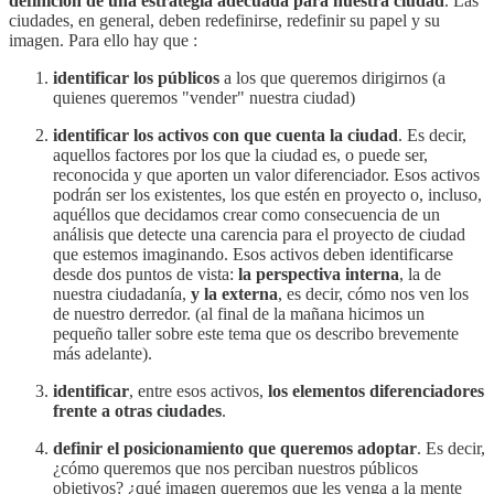
definición de una estrategia adecuada para nuestra ciudad
. Las
ciudades, en general, deben redefinirse, redefinir su papel y su
imagen. Para ello hay que :
identificar los públicos
a los que queremos dirigirnos (a
quienes queremos "vender" nuestra ciudad)
identificar los activos con que cuenta la ciudad
. Es decir,
aquellos factores por los que la ciudad es, o puede ser,
reconocida y que aporten un valor diferenciador. Esos activos
podrán ser los existentes, los que estén en proyecto o, incluso,
aquéllos que decidamos crear como consecuencia de un
análisis que detecte una carencia para el proyecto de ciudad
que estemos imaginando. Esos activos deben identificarse
desde dos puntos de vista:
la perspectiva interna
, la de
nuestra ciudadanía,
y la externa
, es decir, cómo nos ven los
de nuestro derredor. (al final de la mañana hicimos un
pequeño taller sobre este tema que os describo brevemente
más adelante).
identificar
, entre esos activos,
los elementos diferenciadores
frente a otras ciudades
.
definir el posicionamiento que queremos adoptar
. Es decir,
¿cómo queremos que nos perciban nuestros públicos
objetivos? ¿qué imagen queremos que les venga a la mente