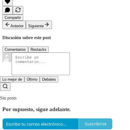
Compartir
Anterior
Siguiente
Discusión sobre este post
Comentarios
Restacks
Lo mejor de
Último
Debates
Sin posts
Por supuesto, sigue adelante.
Suscribirse