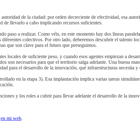
 autoridad de la ciudad: por orden decreciente de efectividad, esa autori
d de llevarlo a cabo implicando recursos suficientes.
do paso a realizar. Como véis, en este momento hay dos líneas paralelas
s diferentes colectivos. Por otro lado, deberemos descubrir el talento lo
nas que son clave para el futuro que perseguimos.
ntes locales de suficiente peso, y cuando esos agentes empiezan a desarr
odos son necesarios para que el territorio salga adelante. Una buena ma
iudad para el desarrollo de la innovación, qué infraestructuras necesita y
rrollado en la etapa 3). Esa implantación implica varias tareas simultá
cación.
ciones y los roles a cubrir para llevar adelante el desarrollo de la inno
l
en mi web
.