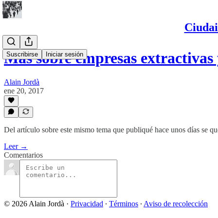
Ciudai
Más sobre empresas extractivas
Suscribirse
Iniciar sesión
Alain Jordà
ene 20, 2017
Del artículo sobre este mismo tema que publiqué hace unos días se qu
Leer →
Comentarios
© 2026 Alain Jordà
·
Privacidad
∙
Términos
∙
Aviso de recolección