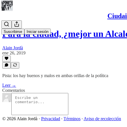
Ciudai
Para la ciudad, ¿mejor un Alca
Suscribirse
Iniciar sesión
Alain Jordà
ene 26, 2019
Pista: los hay buenos y malos en ambas orillas de la política
Leer →
Comentarios
© 2026 Alain Jordà
·
Privacidad
∙
Términos
∙
Aviso de recolección