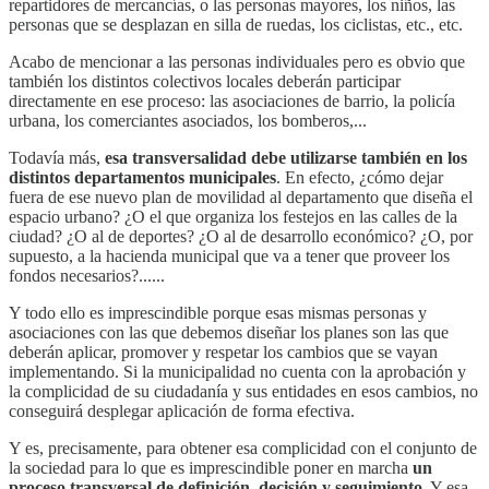
repartidores de mercancías, o las personas mayores, los niños, las
personas que se desplazan en silla de ruedas, los ciclistas, etc., etc.
Acabo de mencionar a las personas individuales pero es obvio que
también los distintos colectivos locales deberán participar
directamente en ese proceso: las asociaciones de barrio, la policía
urbana, los comerciantes asociados, los bomberos,...
Todavía más,
esa transversalidad debe utilizarse también en los
distintos departamentos municipales
. En efecto, ¿cómo dejar
fuera de ese nuevo plan de movilidad al departamento que diseña el
espacio urbano? ¿O el que organiza los festejos en las calles de la
ciudad? ¿O al de deportes? ¿O al de desarrollo económico? ¿O, por
supuesto, a la hacienda municipal que va a tener que proveer los
fondos necesarios?......
Y todo ello es imprescindible porque esas mismas personas y
asociaciones con las que debemos diseñar los planes son las que
deberán aplicar, promover y respetar los cambios que se vayan
implementando. Si la municipalidad no cuenta con la aprobación y
la complicidad de su ciudadanía y sus entidades en esos cambios, no
conseguirá desplegar aplicación de forma efectiva.
Y es, precisamente, para obtener esa complicidad con el conjunto de
la sociedad para lo que es imprescindible poner en marcha
un
proceso transversal de definición, decisión y seguimiento
. Y esa