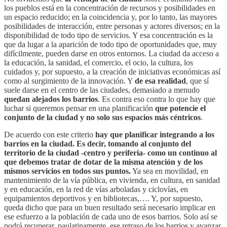
los pueblos está en la concentración de recursos y posibilidades en
un espacio reducido; en la coincidencia y, por lo tanto, las mayores
posibilidades de interacción, entre personas y actores diversos; en la
disponibilidad de todo tipo de servicios. Y esa concentración es la
que da lugar a la aparición de todo tipo de oportunidades que, muy
difícilmente, pueden darse en otros entornos. La ciudad da acceso a
la educación, la sanidad, el comercio, el ocio, la cultura, los
cuidados y, por supuesto, a la creación de iniciativas económicas así
como al surgimiento de la innovación. Y
de esa realidad
, que sí
suele darse en el centro de las ciudades, demasiado a menudo
quedan alejados los barrios
. Es contra eso contra lo que hay que
luchar si queremos pensar en una planificación
que potencie el
conjunto de la ciudad y no solo sus espacios más céntricos
.
De acuerdo con este criterio
hay que planificar integrando a los
barrios en la ciudad. Es decir, tomando al conjunto del
territorio de la ciudad -centro y periferia- como un continuo al
que debemos tratar de dotar de la misma atención y de los
mismos servicios en todos sus puntos.
Ya sea en movilidad, en
mantenimiento de la vía pública, en vivienda, en cultura, en sanidad
y en educación, en la red de vías arboladas y ciclovías, en
equipamientos deportivos y en bibliotecas,…. Y, por supuesto,
queda dicho que para un buen resultado será necesario implicar en
ese esfuerzo a la población de cada uno de esos barrios. Solo así se
podrá recuperar, paulatinamente, ese retraso de los barrios y avanzar