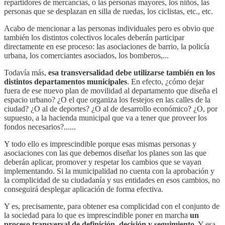
repartidores de mercancías, o las personas mayores, los niños, las
personas que se desplazan en silla de ruedas, los ciclistas, etc., etc.
Acabo de mencionar a las personas individuales pero es obvio que
también los distintos colectivos locales deberán participar
directamente en ese proceso: las asociaciones de barrio, la policía
urbana, los comerciantes asociados, los bomberos,...
Todavía más,
esa transversalidad debe utilizarse también en los
distintos departamentos municipales
. En efecto, ¿cómo dejar
fuera de ese nuevo plan de movilidad al departamento que diseña el
espacio urbano? ¿O el que organiza los festejos en las calles de la
ciudad? ¿O al de deportes? ¿O al de desarrollo económico? ¿O, por
supuesto, a la hacienda municipal que va a tener que proveer los
fondos necesarios?......
Y todo ello es imprescindible porque esas mismas personas y
asociaciones con las que debemos diseñar los planes son las que
deberán aplicar, promover y respetar los cambios que se vayan
implementando. Si la municipalidad no cuenta con la aprobación y
la complicidad de su ciudadanía y sus entidades en esos cambios, no
conseguirá desplegar aplicación de forma efectiva.
Y es, precisamente, para obtener esa complicidad con el conjunto de
la sociedad para lo que es imprescindible poner en marcha
un
proceso transversal de definición, decisión y seguimiento
. Y esa