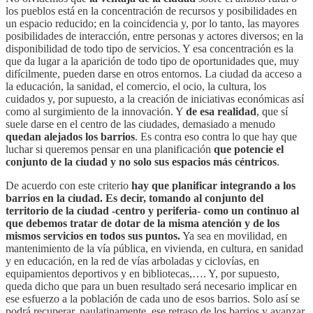
los pueblos está en la concentración de recursos y posibilidades en
un espacio reducido; en la coincidencia y, por lo tanto, las mayores
posibilidades de interacción, entre personas y actores diversos; en la
disponibilidad de todo tipo de servicios. Y esa concentración es la
que da lugar a la aparición de todo tipo de oportunidades que, muy
difícilmente, pueden darse en otros entornos. La ciudad da acceso a
la educación, la sanidad, el comercio, el ocio, la cultura, los
cuidados y, por supuesto, a la creación de iniciativas económicas así
como al surgimiento de la innovación. Y
de esa realidad
, que sí
suele darse en el centro de las ciudades, demasiado a menudo
quedan alejados los barrios
. Es contra eso contra lo que hay que
luchar si queremos pensar en una planificación
que potencie el
conjunto de la ciudad y no solo sus espacios más céntricos
.
De acuerdo con este criterio
hay que planificar integrando a los
barrios en la ciudad. Es decir, tomando al conjunto del
territorio de la ciudad -centro y periferia- como un continuo al
que debemos tratar de dotar de la misma atención y de los
mismos servicios en todos sus puntos.
Ya sea en movilidad, en
mantenimiento de la vía pública, en vivienda, en cultura, en sanidad
y en educación, en la red de vías arboladas y ciclovías, en
equipamientos deportivos y en bibliotecas,…. Y, por supuesto,
queda dicho que para un buen resultado será necesario implicar en
ese esfuerzo a la población de cada uno de esos barrios. Solo así se
podrá recuperar, paulatinamente, ese retraso de los barrios y avanzar